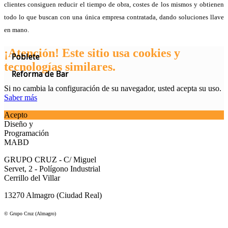
clientes consiguen reducir el tiempo de obra, costes de los mismos y obtienen
todo lo que buscan con una única empresa contratada, dando soluciones llave
en mano.
¡Atención! Este sitio usa cookies y
Poblete
Poblete
Poblete
tecnologías similares.
Reforma de Bar
Reforma de Bar
Reforma de Bar
Si no cambia la configuración de su navegador, usted acepta su uso.
Saber más
Acepto
Diseño y
Programación
MABD
GRUPO CRUZ - C/ Miguel
Servet, 2 - Polígono Industrial
Cerrillo del Villar
13270 Almagro (Ciudad Real)
© Grupo Cruz (Almagro)